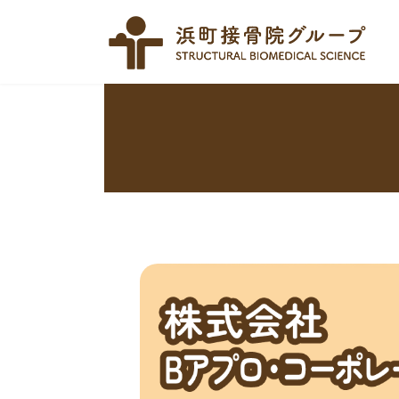
コ
ナ
ン
ビ
テ
ゲ
ン
ー
ツ
シ
へ
ョ
ス
ン
キ
に
ッ
移
プ
動